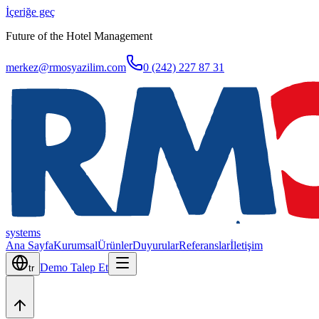
İçeriğe geç
Future of the Hotel Management
merkez@rmosyazilim.com
0 (242) 227 87 31
systems
Ana Sayfa
Kurumsal
Ürünler
Duyurular
Referanslar
İletişim
Demo Talep Et
tr