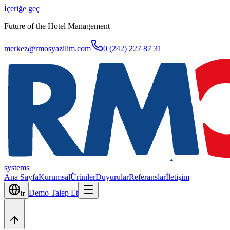
İçeriğe geç
Future of the Hotel Management
merkez@rmosyazilim.com
0 (242) 227 87 31
systems
Ana Sayfa
Kurumsal
Ürünler
Duyurular
Referanslar
İletişim
Demo Talep Et
tr