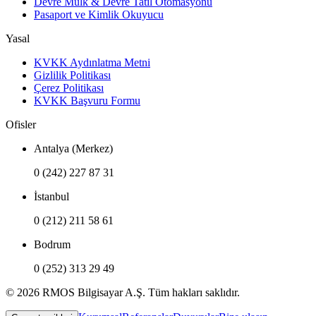
Devre Mülk & Devre Tatil Otomasyonu
Pasaport ve Kimlik Okuyucu
Yasal
KVKK Aydınlatma Metni
Gizlilik Politikası
Çerez Politikası
KVKK Başvuru Formu
Ofisler
Antalya (Merkez)
0 (242) 227 87 31
İstanbul
0 (212) 211 58 61
Bodrum
0 (252) 313 29 49
© 2026 RMOS Bilgisayar A.Ş. Tüm hakları saklıdır.