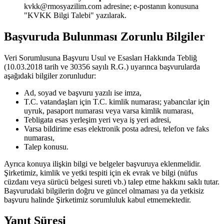
kvkk@rmosyazilim.com adresine; e-postanın konusuna
"KVKK Bilgi Talebi" yazılarak.
Başvuruda Bulunması Zorunlu Bilgiler
Veri Sorumlusuna Başvuru Usul ve Esasları Hakkında Tebliğ
(10.03.2018 tarih ve 30356 sayılı R.G.) uyarınca başvurularda
aşağıdaki bilgiler zorunludur:
Ad, soyad ve başvuru yazılı ise imza,
T.C. vatandaşları için T.C. kimlik numarası; yabancılar için
uyruk, pasaport numarası veya varsa kimlik numarası,
Tebligata esas yerleşim yeri veya iş yeri adresi,
Varsa bildirime esas elektronik posta adresi, telefon ve faks
numarası,
Talep konusu.
Ayrıca konuya ilişkin bilgi ve belgeler başvuruya eklenmelidir.
Şirketimiz, kimlik ve yetki tespiti için ek evrak ve bilgi (nüfus
cüzdanı veya sürücü belgesi sureti vb.) talep etme hakkını saklı tutar.
Başvurudaki bilgilerin doğru ve güncel olmaması ya da yetkisiz
başvuru halinde Şirketimiz sorumluluk kabul etmemektedir.
Yanıt Süresi