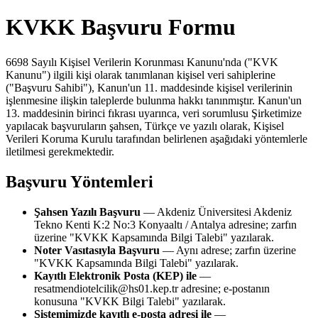
KVKK Başvuru Formu
6698 Sayılı Kişisel Verilerin Korunması Kanunu'nda ("KVK
Kanunu") ilgili kişi olarak tanımlanan kişisel veri sahiplerine
("Başvuru Sahibi"), Kanun'un 11. maddesinde kişisel verilerinin
işlenmesine ilişkin taleplerde bulunma hakkı tanınmıştır. Kanun'un
13. maddesinin birinci fıkrası uyarınca, veri sorumlusu Şirketimize
yapılacak başvuruların şahsen, Türkçe ve yazılı olarak, Kişisel
Verileri Koruma Kurulu tarafından belirlenen aşağıdaki yöntemlerle
iletilmesi gerekmektedir.
Başvuru Yöntemleri
Şahsen Yazılı Başvuru
— Akdeniz Üniversitesi Akdeniz
Tekno Kenti K:2 No:3 Konyaaltı / Antalya adresine; zarfın
üzerine "KVKK Kapsamında Bilgi Talebi" yazılarak.
Noter Vasıtasıyla Başvuru
— Aynı adrese; zarfın üzerine
"KVKK Kapsamında Bilgi Talebi" yazılarak.
Kayıtlı Elektronik Posta (KEP) ile
—
resatmendiotelcilik@hs01.kep.tr adresine; e-postanın
konusuna "KVKK Bilgi Talebi" yazılarak.
Sistemimizde kayıtlı e-posta adresi ile
—