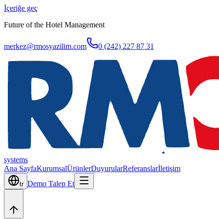
İçeriğe geç
Future of the Hotel Management
merkez@rmosyazilim.com
0 (242) 227 87 31
systems
Ana Sayfa
Kurumsal
Ürünler
Duyurular
Referanslar
İletişim
Demo Talep Et
tr