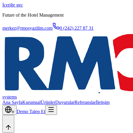
İçeriğe geç
Future of the Hotel Management
merkez@rmosyazilim.com
0 (242) 227 87 31
systems
Ana Sayfa
Kurumsal
Ürünler
Duyurular
Referanslar
İletişim
Demo Talep Et
tr