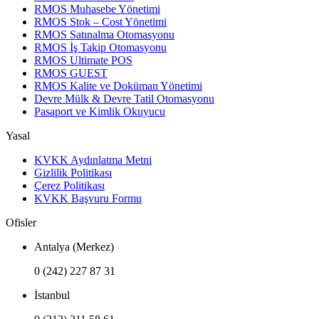
RMOS Muhasebe Yönetimi
RMOS Stok – Cost Yönetimi
RMOS Satınalma Otomasyonu
RMOS İş Takip Otomasyonu
RMOS Ultimate POS
RMOS GUEST
RMOS Kalite ve Doküman Yönetimi
Devre Mülk & Devre Tatil Otomasyonu
Pasaport ve Kimlik Okuyucu
Yasal
KVKK Aydınlatma Metni
Gizlilik Politikası
Çerez Politikası
KVKK Başvuru Formu
Ofisler
Antalya (Merkez)
0 (242) 227 87 31
İstanbul