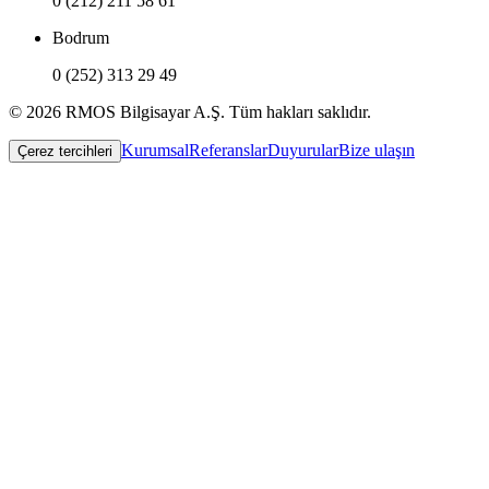
0 (212) 211 58 61
Bodrum
0 (252) 313 29 49
© 2026 RMOS Bilgisayar A.Ş. Tüm hakları saklıdır.
Kurumsal
Referanslar
Duyurular
Bize ulaşın
Çerez tercihleri