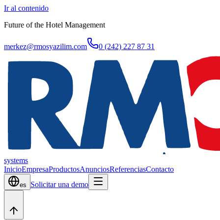
Ir al contenido
Future of the Hotel Management
merkez@rmosyazilim.com
0 (242) 227 87 31
systems
Inicio
Empresa
Productos
Anuncios
Referencias
Contacto
Solicitar una demo
es