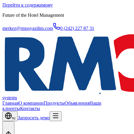
Перейти к содержимому
Future of the Hotel Management
merkez@rmosyazilim.com
0 (242) 227 87 31
systems
Главная
О компании
Продукты
Объявления
Наши
клиенты
Контакты
Запросить демо
ru